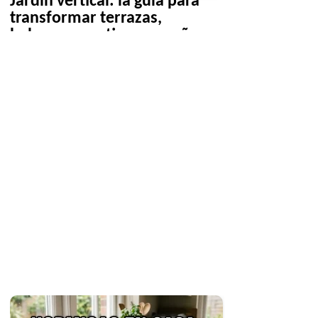
Jardín vertical: la guía para
transformar terrazas,
balcones y patios pequeños