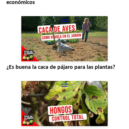
económicos
-->
¿Es buena la caca de pájaro para las plantas?
-->