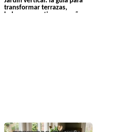
Jardín vertical: la guía para
transformar terrazas,
balcones y patios pequeños